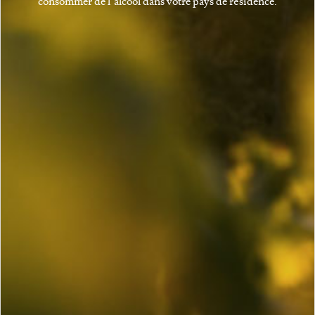
consommer de l’alcool dans votre pays de résidence.
sont utilisés avec parcimonie et de façon intelligente. Les
insecticides chimiques ont été remplacés par des moyens de
lutte biologique. En 2015, leur domaine obtient la
certification HVE.
Leur cuverie moderne leur permet de vinifier chaque parcelle
séparément. Les vins sont fermentés avec des levures
sélectionnées dans des petites cuves inox thermo-régulées
(20 à 50hl), avant d’être élevés sur lies fines en cuves et fûts
de chêne français.
Directeur & Oenologue : Nathalie & Gilles Fèvre
Oenologue : Julie Fèvre
DOMAINE NATHALIE ET GILLES