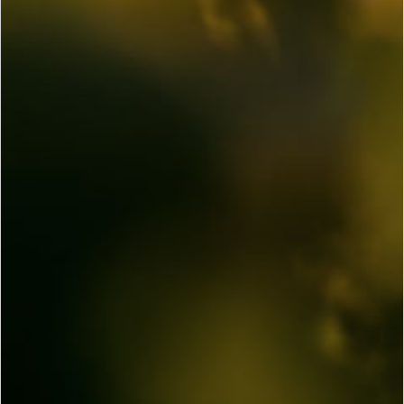
FÈVRE
ROUTE DE CHABLIS
89800 FONTENAY PRÈS CHABLIS
TEL. :
+33 3 86 18 94 47
EMAIL :
FEVREGILLES@WANADOO.FR
NATHALIEETGILLESFEVRE.COM
VINEYARDS
Les Preuses
2.30 ha
f
EN
FR