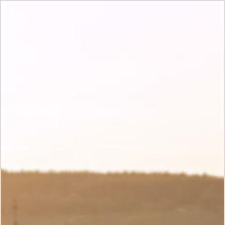
M
Domaine Nathalie et Gilles Fèvre