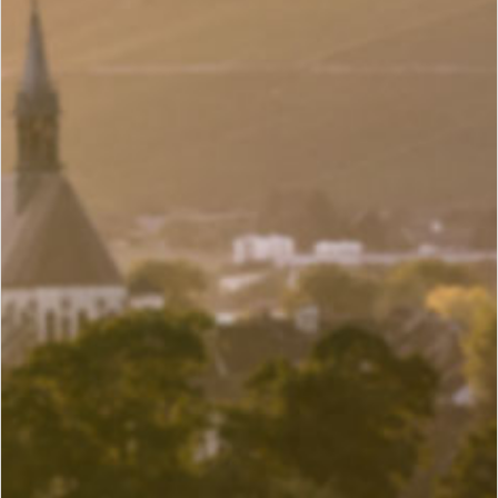
Share
f
t
p
-
Union et membres
\
Les membres
\ Domaine Nathalie et Gilles Fèvre
DOMAINE
NATHALIE ET GILLES FÈVRE
LA FAMILLE FÈVRE PEUT RETRACER
SES RACINES DE VIGNERONS
CHABLISIENS JUSQU’EN 1745.
En 1923, le grand-père de Gilles Fèvre est devenu un des
membres fondateurs de la coopérative : La Chablisienne. La
famille s'engage de tout son cœur à la coopérative et lui livre
toutes ses récoltes pour la vinification à partir de 1923
jusqu'en 2003. Le grand-père et le père de Gilles ont tous deux